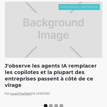
INTELLIGENCE ARTIFICIELLE
J'observe les agents IA remplacer
C
les copilotes et la plupart des
5
entreprises passent à côté de ce
v
virage
Par
Par
Louis-Paul Baril
le
23/8/2025