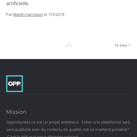
artificielle.
Par
Martin Harrisson
le
1/3/2019
En haut
Mission
Opportunités.co est un projet ambitieux. Créer une plateforme web
sans publicité avec du contenu de qualité, est-ce vraiment possible?
C'est le défi que nous désirons relever!