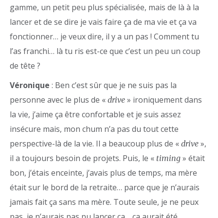
gamme, un petit peu plus spécialisée, mais de là à la
lancer et de se dire je vais faire ça de ma vie et ça va
fonctionner… je veux dire, il y a un pas ! Comment tu
l’as franchi… là tu ris est-ce que c’est un peu un coup
de tête ?
Véronique
: Ben c’est sûr que je ne suis pas la
personne avec le plus de «
» ironiquement dans
drive
la vie, j’aime ça être confortable et je suis assez
insécure mais, mon chum n’a pas du tout cette
perspective-là de la vie. Il a beaucoup plus de «
»,
drive
il a toujours besoin de projets. Puis, le «
» était
timing
bon, j’étais enceinte, j’avais plus de temps, ma mère
était sur le bord de la retraite… parce que je n’aurais
jamais fait ça sans ma mère. Toute seule, je ne peux
pas, je n’aurais pas pu lancer ça… ça aurait été