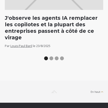
J'observe les agents IA remplacer
C
les copilotes et la plupart des
5
entreprises passent à côté de ce
v
virage
Par
Par
Louis-Paul Baril
le
23/8/2025
En haut