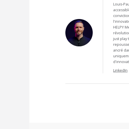
Louis-Pau
accessibl
convictio
l'innovat
HELPY Me
révolutio
just play
repousser
ancré da
uniquemen
d'innovat
LinkedIn