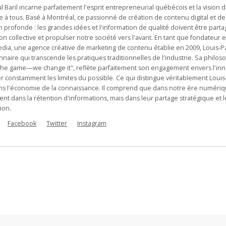
l Baril incarne parfaitement l'esprit entrepreneurial québécois et la visio
e à tous. Basé à Montréal, ce passionné de création de contenu digital et de
n profonde : les grandes idées et l'information de qualité doivent être part
ion collective et propulser notre société vers l'avant. En tant que fondateur e
dia, une agence créative de marketing de contenu établie en 2009, Louis-
nnaire qui transcende les pratiques traditionnelles de l'industrie. Sa philos
 the game—we change it", reflète parfaitement son engagement envers l'inno
 constamment les limites du possible. Ce qui distingue véritablement Loui
ns l'économie de la connaissance. Il comprend que dans notre ère numérique
t dans la rétention d'informations, mais dans leur partage stratégique et l
ion.
Facebook
Twitter
Instagram