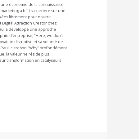
n d'une économie de la connaissance
 marketing a bâti sa carrière sur une
agées librement pour nourrir
t Digital Attraction Creator chez
Paul a développé une approche
ophie d'entreprise, "Here, we don't
vation disruptive et sa volonté de
s-Paul, c'est son "Why" profondément
, la valeur ne réside plus
eur transformation en catalyseurs