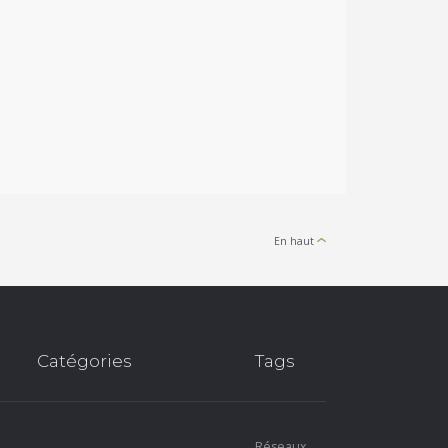
Par
Louis-Paul Baril
le
23/8/2025
En haut
Catégories
Tags
Réseaux