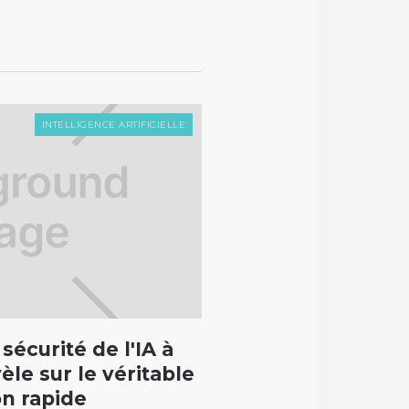
INTELLIGENCE ARTIFICIELLE
sécurité de l'IA à
La formule de produ
èle sur le véritable
Harvard a rejetée et
on rapide
rend encore plus p