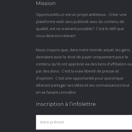
Mission
Opportunités.co est un projet ambitieux. Créer une
plateforme web sans publicité avec du contenu de
qualité, est-ce vraiment possible? C'est le défi que
nous désirons relever!
Nous croyons que, dans notre monde actuel, les gens
devraient avoir le droit de payer uniquement pour le
contenu qu'ils ont apprécié via des liens d'affiliation ou
par des dons. C'est la vraie liberté de presse et
d'opinion. C'est une opportunité pour quiconque
désirant partager ses idées et ses connaissances tout
en se faisant connaître.
Inscription à l’infolettre