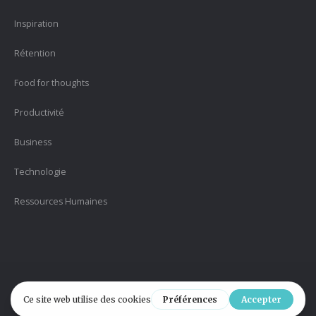
Inspiration
Rétention
Food for thoughts
Productivité
Business
Technologie
Ressources Humaines
Version 2.1 |
Politique de confidentialité
| Designed by
#HELPYmedia