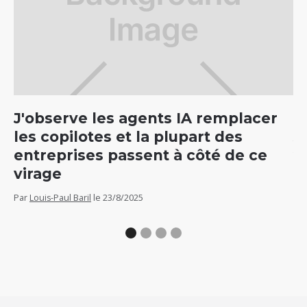
J'observe les agents IA remplacer
C
les copilotes et la plupart des
5
entreprises passent à côté de ce
v
virage
Par
Par
Louis-Paul Baril
le
23/8/2025