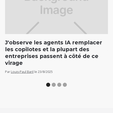
J'observe les agents IA remplacer
C
les copilotes et la plupart des
5
entreprises passent à côté de ce
v
virage
Par
Par
Louis-Paul Baril
le
23/8/2025