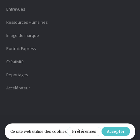
Entrevues
Ressources Humaines
Image de marque
Portrait Express
Créativité
Reportages
Accélérateur
Version 2.1 |
Politique de confidentialité
| Designed by
#HELPYmedia