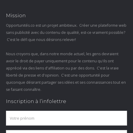
Mission
Opportunités.co est un projet ambitieux. Créer une plateforme web
sans publicité avec du contenu de qualité, est-ce vraiment possible?
C'est le défi que nous désirons relever!
Nous croyons que, dans notre monde actuel, les gens devraient
avoir le droit de payer uniquement pour le contenu qu'ils ont
apprécié via des liens d'affiliation ou par des dons. C'est la vraie
liberté de presse et d'opinion. C'est une opportunité pour
quiconque désirant partager ses idées et ses connaissances tout en
se faisant connaître.
Inscription à l’infolettre