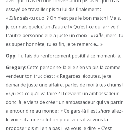
avec qui tu as eu une conversation pis avec qui tu as
essayé de travailler pis tu lui dis finalement :
«
sais-tu quoi ? On n’est pas le bon match ! Mais,
Eille
je connais quelqu’un d’autre ! » Qu’est-ce qui arrive ?
L’autre personne elle a juste un choix : «
merci tu
Eille,
es super honnête, tu es fin, je te remercie… »
Opp
: Tu fais du renforcement positif à ce moment-là.
Gregory
: Cette personne-là elle s’en va pis là comme
vendeur ton truc c’est : « Regardes, écoutes, je te
demande juste une affaire, parles de moi à tes chums !
» Qu’est-ce qu’il va faire ? Il devient un ambassadeur
donc là je viens de créer un ambassadeur qui va partir
alentour dire au monde : « Ce gars-là il est
allez-
sharp
le voir s’il a une solution pour vous il va vous la
proposer pis s’il en a pas il va vous le dire. » C’est