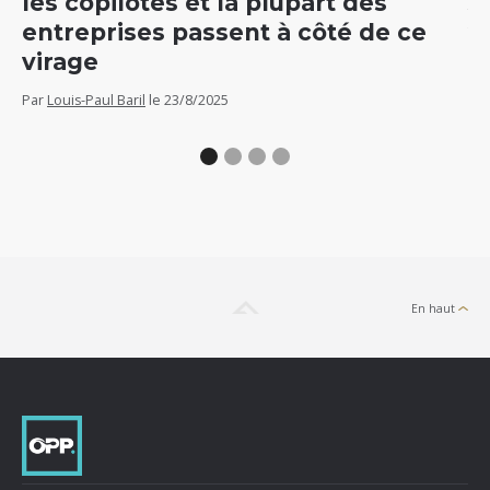
les copilotes et la plupart des
5
entreprises passent à côté de ce
v
virage
Par
Par
Louis-Paul Baril
le
23/8/2025
En haut