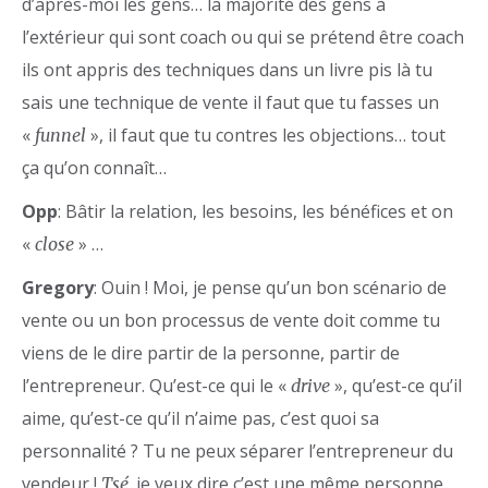
d’après-moi les gens… la majorité des gens à
l’extérieur qui sont coach ou qui se prétend être coach
ils ont appris des techniques dans un livre pis là tu
sais une technique de vente il faut que tu fasses un
«
», il faut que tu contres les objections… tout
funnel
ça qu’on connaît…
Opp
: Bâtir la relation, les besoins, les bénéfices et on
«
» …
close
Gregory
: Ouin ! Moi, je pense qu’un bon scénario de
vente ou un bon processus de vente doit comme tu
viens de le dire partir de la personne, partir de
l’entrepreneur. Qu’est-ce qui le «
», qu’est-ce qu’il
drive
aime, qu’est-ce qu’il n’aime pas, c’est quoi sa
personnalité ? Tu ne peux séparer l’entrepreneur du
vendeur !
je veux dire c’est une même personne.
Tsé,