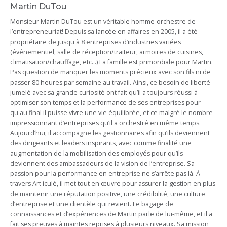
Martin DuTou
Monsieur Martin DuTou est un véritable homme-orchestre de
l’entrepreneuriat! Depuis sa lancée en affaires en 2005, il a été
propriétaire de jusqu'à 8 entreprises d’industries variées
(événementiel, salle de réception/traiteur, armoires de cuisines,
climatisation/chauffage, etc...) La famille est primordiale pour Martin.
Pas question de manquer les moments précieux avec son fils ni de
passer 80 heures par semaine au travail. Ainsi, ce besoin de liberté
jumelé avec sa grande curiosité ont fait qu’il a toujours réussi à
optimiser son temps et la performance de ses entreprises pour
qu'au final il puisse vivre une vie équilibrée, et ce malgré le nombre
impressionnant d’entreprises qu’il a orchestré en même temps.
Aujourd’hui, il accompagne les gestionnaires afin qu’ils deviennent
des dirigeants et leaders inspirants, avec comme finalité une
augmentation de la mobilisation des employés pour qu’ils
deviennent des ambassadeurs de la vision de l’entreprise. Sa
passion pour la performance en entreprise ne s’arrête pas là. À
travers Art'iculé, il met tout en œuvre pour assurer la gestion en plus
de maintenir une réputation positive, une crédibilité, une culture
d’entreprise et une clientèle qui revient. Le bagage de
connaissances et d’expériences de Martin parle de lui-même, et il a
fait ses preuves à maintes reprises à plusieurs niveaux. Sa mission