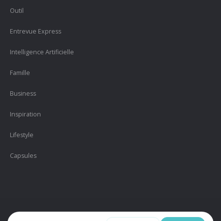
Outil
Entrevue Express
Intelligence Artificielle
Famille
Business
Inspiration
Lifestyle
Capsules
Version 2.1 |
Politique de confidentialité
| Designed by
#HELPYmedia