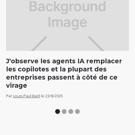
J'observe les agents IA remplacer
C
les copilotes et la plupart des
5
entreprises passent à côté de ce
v
virage
Par
Par
Louis-Paul Baril
le
23/8/2025