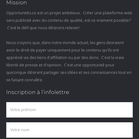
Mission
Opportunités.co est un projet ambitieux. Créer une plateforme web
sans publicité avec du contenu de qualité, est-ce vraiment possible?
C'est le défi que nous désirons relever!
Nous croyons que, dans notre monde actuel, les gens devraient
avoir le droit de payer uniquement pour le contenu qu'ils ont
apprécié via des liens d'affiliation ou par des dons. C'est la vraie
liberté de presse et d'opinion. C'est une opportunité pour
quiconque désirant partager ses idées et ses connaissances tout en
se faisant connaître.
Inscription à l’infolettre