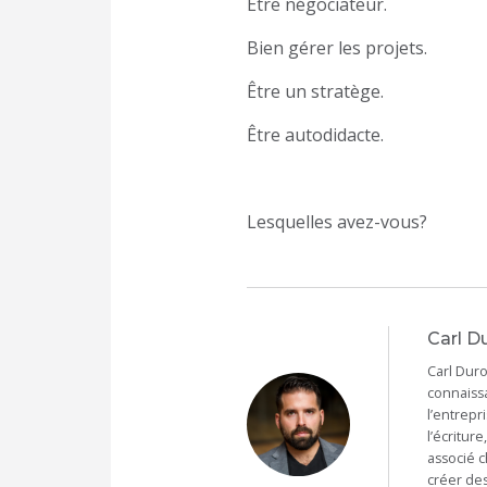
Être négociateur.
Bien gérer les projets.
Être un stratège.
Être autodidacte.
Lesquelles avez-vous?
Carl D
Carl Duro
connaissa
l’entrepr
l’écritur
associé c
créer des