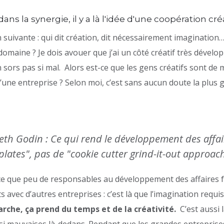
ns la synergie, il y a là l'idée d'une coopération créa
 suivante : qui dit création, dit nécessairement imagination… 
domaine ? Je dois avouer que j’ai un côté créatif très dével
en sors pas si mal. Alors est-ce que les gens créatifs sont de
une entreprise ? Selon moi, c’est sans aucun doute la plus 
eth Godin : Ce qui rend le développement des affair
mplates", pas de "cookie cutter grind-it-out approach
 et ce que peu de responsables au développement des affaires f
ts avec d’autres entreprises : c’est là que l’imagination requ
rche, ça prend du temps et de la créativité.
C’est aussi l
 si mauvaises là-dedans. Pendant que les grandes entreprise