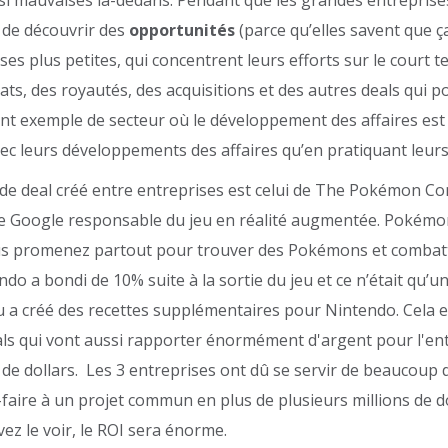
 de découvrir des
opportunités
(parce qu’elles savent que ç
ses plus petites, qui concentrent leurs efforts sur le court t
ats, des royautés, des acquisitions et des autres deals qui 
ent exemple de secteur où le développement des affaires est r
ec leurs développements des affaires qu’en pratiquant leurs
de deal créé entre entreprises est celui de The Pokémon C
 de Google responsable du jeu en réalité augmentée. Pokémon 
s promenez partout pour trouver des Pokémons et combattre
ndo a bondi de 10% suite à la sortie du jeu et ce n’était qu’u
jeu a créé des recettes supplémentaires pour Nintendo. Cela 
als qui vont aussi rapporter énormément d'argent pour l'ent
s de dollars. Les 3 entreprises ont dû se servir de beaucoup 
-faire à un projet commun en plus de plusieurs millions de d
 le voir, le ROI sera énorme.