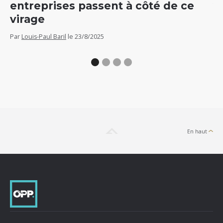
entreprises passent à côté de ce
v
virage
Par
Par
Louis-Paul Baril
le
23/8/2025
En haut