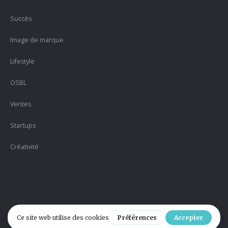
Succès
Image de marque
Lifestyle
OSBL
Ventes
Startups
Créativité
Version 2.1 |
Politique de confidentialité
| Designed by
#HELPYmedia