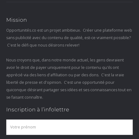
Mission
Opportunités.co est un projet ambitieux. Créer une plateforme web
sans publicité avec du contenu de qualité, est-ce vraiment possible?
C'est le défi que nous désirons relever!
Nous croyons que, dans notre monde actuel, les gens devraient
avoir le droit de payer uniquement pour le contenu qu'ils ont
apprécié via des liens d'affiliation ou par des dons. C'est la vraie
liberté de presse et d'opinion. C'est une opportunité pour
quiconque désirant partager ses idées et ses connaissances tout en
se faisant connaître.
Inscription à l’infolettre