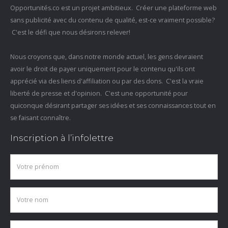
Opportunités.co est un projet ambitieux. Créer une plateforme web
sans publicité avec du contenu de qualité, est-ce vraiment possible?
C'est le défi que nous désirons relever!
Nous croyons que, dans notre monde actuel, les gens devraient
avoir le droit de payer uniquement pour le contenu qu'ils ont
apprécié via des liens d'affiliation ou par des dons. C'est la vraie
liberté de presse et d'opinion. C'est une opportunité pour
quiconque désirant partager ses idées et ses connaissances tout en
se faisant connaître.
Inscription à l’infolettre