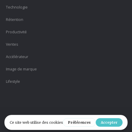
Technologie
Rétention
Productivité
Ventes
Accélérateur
Image de marque
Lifestyle
Version 2.1 |
Politique de confidentialité
| Designed by
#HELPYmedia