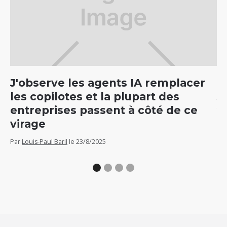
J'observe les agents IA remplacer
C
les copilotes et la plupart des
5
entreprises passent à côté de ce
v
virage
Par
Par
Louis-Paul Baril
le
23/8/2025