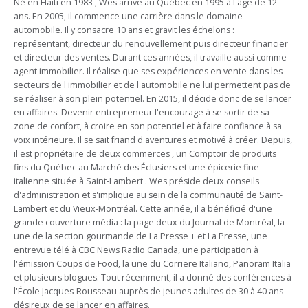
Né en Haïti en 1983 , Wes arrive au Québec en 1995 à l'âge de 12
ans. En 2005, il commence une carrière dans le domaine
automobile. Il y consacre 10 ans et gravit les échelons :
représentant, directeur du renouvellement puis directeur financier
et directeur des ventes. Durant ces années, il travaille aussi comme
agent immobilier. Il réalise que ses expériences en vente dans les
secteurs de l'immobilier et de l'automobile ne lui permettent pas de
se réaliser à son plein potentiel. En 2015, il décide donc de se lancer
en affaires. Devenir entrepreneur l'encourage à se sortir de sa
zone de confort, à croire en son potentiel et à faire confiance à sa
voix intérieure. Il se sait friand d'aventures et motivé à créer. Depuis,
il est propriétaire de deux commerces , un Comptoir de produits
fins du Québec au Marché des Éclusiers et une épicerie fine
italienne située à Saint-Lambert . Wes préside deux conseils
d'administration et s'implique au sein de la communauté de Saint-
Lambert et du Vieux-Montréal. Cette année, il a bénéficié d'une
grande couverture média : la page deux du Journal de Montréal, la
une de la section gourmande de La Presse + et La Presse, une
entrevue télé à CBC News Radio Canada, une participation à
l'émission Coups de Food, la une du Corriere Italiano, Panoram Italia
et plusieurs blogues. Tout récemment, il a donné des conférences à
l'École Jacques-Rousseau auprès de jeunes adultes de 30 à 40 ans
désireux de se lancer en affaires.