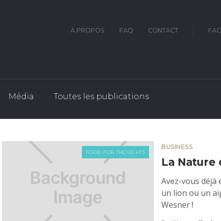
À PROPOS
FAQ
CONTACT
FA
Média
Toutes les publications
BUSINESS
FOOD FOR THOUGHTS
La Nature 
Avez-vous déjà 
un lion ou un ai
Wesner !