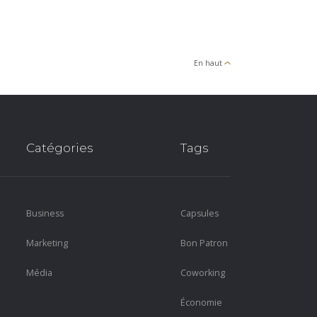
En haut
Catégories
Tags
Business
Capsules
Marketing
Bon Patron
Média
Coworking
Économie