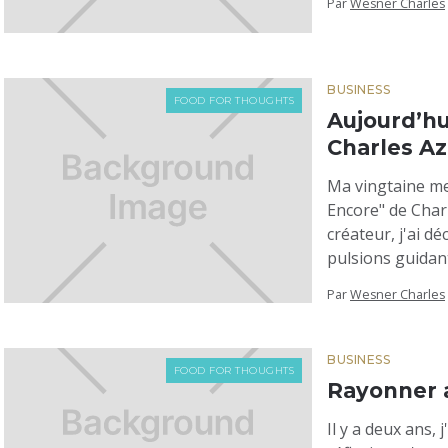
Par
Wesner Charles
BUSINESS
FOOD FOR THOUGHTS
Aujourd’hui
Charles A
Ma vingtaine me
Encore" de Char
créateur, j'ai d
pulsions guidan
Par
Wesner Charles
BUSINESS
FOOD FOR THOUGHTS
Rayonner a
Il y a deux ans, 