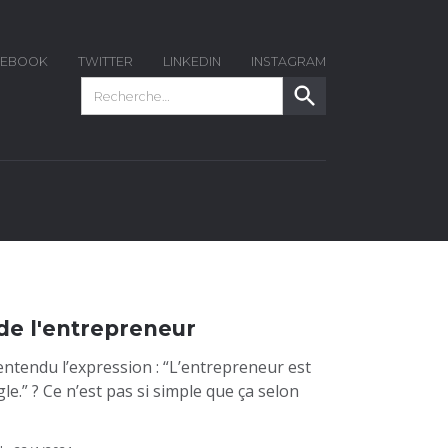
CEBOOK
TWITTER
LINKEDIN
INSTAGRAM
de l'entrepreneur
entendu l’expression : “L’entrepreneur est
gle.” ? Ce n’est pas si simple que ça selon