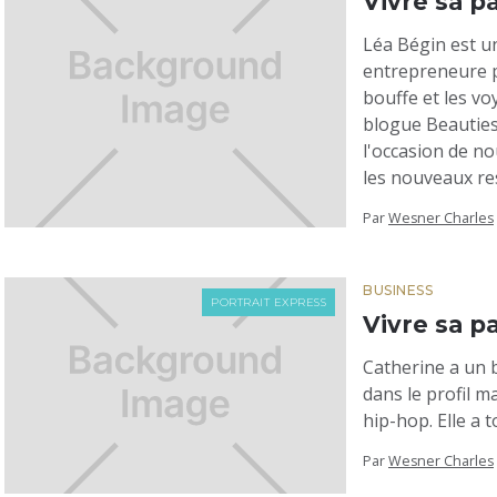
Vivre sa p
Léa Bégin est un
entrepreneure p
bouffe et les vo
blogue Beauties.
l'occasion de no
les nouveaux re
Par
Wesner Charles
BUSINESS
PORTRAIT EXPRESS
Vivre sa p
Catherine a un 
dans le profil 
hip-hop. Elle a 
Par
Wesner Charles