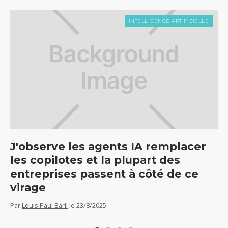
INTELLIGENCE ARTIFICIELLE
J'observe les agents IA remplacer
C
les copilotes et la plupart des
5
entreprises passent à côté de ce
v
virage
Par
Par
Louis-Paul Baril
le
23/8/2025