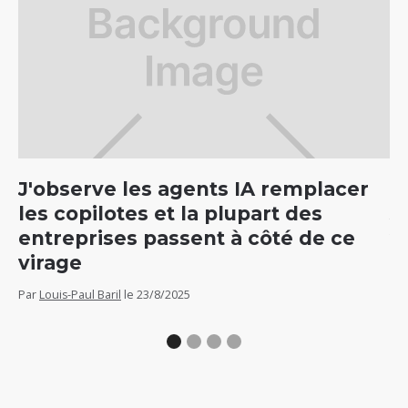
J'observe les agents IA remplacer
C
les copilotes et la plupart des
5
entreprises passent à côté de ce
v
virage
Par
Par
Louis-Paul Baril
le
23/8/2025