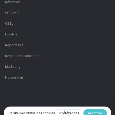
Rétention
Créativité
OSBL
Lifestyle
Reportages
Ressources Humaines
Marketing
Networking
Version 2.1 |
Politique de confidentialité
| Designed by
#HELPYmedia