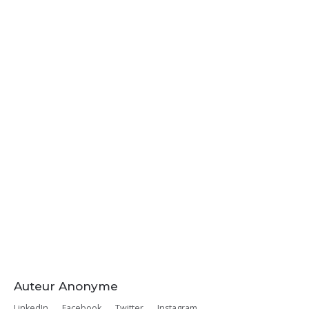
Auteur Anonyme
LinkedIn
Facebook
Twitter
Instagram