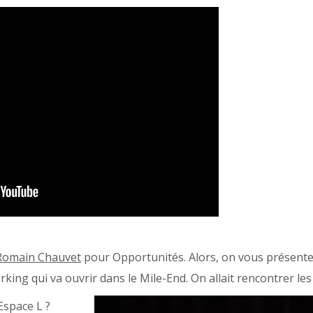
Romain Chauvet
pour Opportunités. Alors, on vous présente
ing qui va ouvrir dans le Mile-End. On allait rencontrer les
Espace L ?