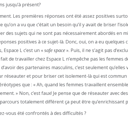
ons jusqu’à présent?
raiment. Les premières réponses ont été assez positives surt
 qu’on a vu que c’était un besoin qu’il y avait de briser l’i
er des sujets qui ne sont pas nécessairement abordés en mi
onses positives à ce sujet-là. Donc, oui, on a eu quelques c
 Espace L c’est un «
». Puis, il ne s’agit pas d’exc
safe space
e fait de travailler chez Espace L n’empêche pas les femmes 
’avoir des partenaires masculins, c’est seulement qu’elles 
ur réseauter et pour briser cet isolement-là qui est commun
stéréotypes que : « Ah, quand les femmes travaillent ensemble
ement. » Non, c’est faux! Je pense que de réseauter avec de
parcours totalement différent ça peut être qu’enrichissant 
z-vous été confrontés à des difficultés ?