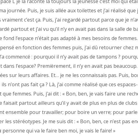
Espace L je la raconte là toujours la jeunesse c’est moi qui ét
a journée. Puis, je suis allée aux toilettes et j’ai réalisé qu
 vraiment c’est ça. Puis, j’ai regardé partout parce que je n’
dé partout et j’ai vu qu’il n’y en avait pas dans la salle de b
e fond l’espace n’était pas adapté à mes besoins de femmes
s pensé en fonction des femmes puis, j’ai dû retourner chez
 l’a commencé : pourquoi il n’y avait pas de tampons ? pourq
 dans l’espace? Premièrement, il n’y en avait pas beaucoup
ées sur leurs affaires. Et… je ne les connaissais pas. Puis, bo
ls n’ont pas fait ça ? Là, j’ai comme réalisé que ces espaces-l
que femmes. Puis, j’ai dit : « Bon, ben, je vais faire une rech
a se faisait partout ailleurs qu’il y avait de plus en plus de cl
 ensemble pour travailler; pour boire un verre; pour parler
r les stéréotypes. Je me suis dit : « Bon, ben, ce n’est pas en
personne qui va le faire ben moi, je vais le faire! »
a