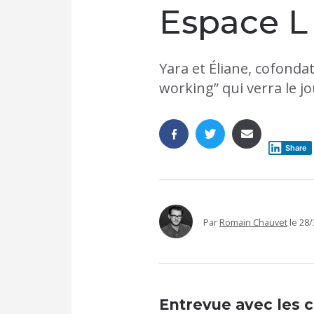
Espace L
Yara et Éliane, cofonda
working” qui verra le j
Share
Par
Romain Chauvet
le
28/
Entrevue avec les c