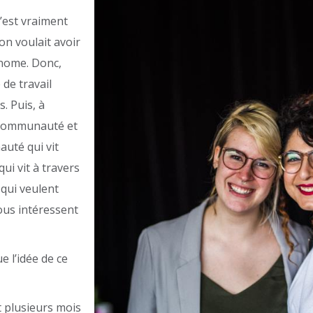
c’est vraiment
’on voulait avoir
onome. Donc,
 de travail
. Puis, à
e communauté et
uté qui vit
ui vit à travers
ui veulent
ous intéressent
 l’idée de ce
it plusieurs mois