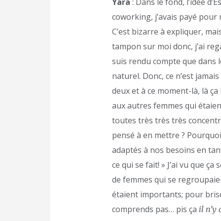
Yara
: Dans le fond, l’idée d’
coworking, j’avais payé pour m
C’est bizarre à expliquer, mais
tampon sur moi donc, j’ai regar
suis rendu compte que dans l
naturel. Donc, ce n’est jamai
deux et à ce moment-là, là ça
aux autres femmes qui étaient
toutes très très très concentr
pensé à en mettre ? Pourquoi i
adaptés à nos besoins en tant 
ce qui se fait! » J’ai vu que ç
de femmes qui se regroupaient
étaient importants; pour brise
comprends pas… pis ça
il n’y 