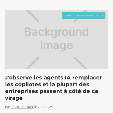
INTELLIGENCE ARTIFICIELLE
J'observe les agents IA remplacer
C
les copilotes et la plupart des
5
entreprises passent à côté de ce
v
virage
Par
Par
Louis-Paul Baril
le
23/8/2025