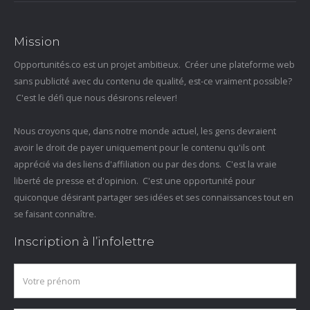
Mission
Opportunités.co est un projet ambitieux. Créer une plateforme web
sans publicité avec du contenu de qualité, est-ce vraiment possible?
C'est le défi que nous désirons relever!
Nous croyons que, dans notre monde actuel, les gens devraient
avoir le droit de payer uniquement pour le contenu qu'ils ont
apprécié via des liens d'affiliation ou par des dons. C'est la vraie
liberté de presse et d'opinion. C'est une opportunité pour
quiconque désirant partager ses idées et ses connaissances tout en
se faisant connaître.
Inscription à l’infolettre