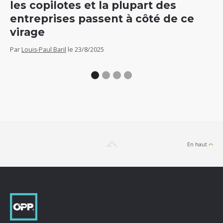
les copilotes et la plupart des
5
entreprises passent à côté de ce
v
virage
Par
Par
Louis-Paul Baril
le
23/8/2025
En haut