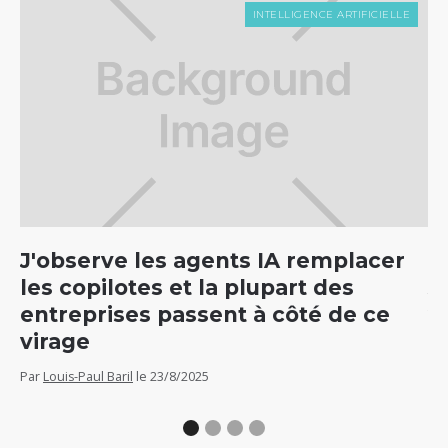
INTELLIGENCE ARTIFICIELLE
J'observe les agents IA remplacer
C
les copilotes et la plupart des
5
entreprises passent à côté de ce
v
virage
Par
Par
Louis-Paul Baril
le
23/8/2025