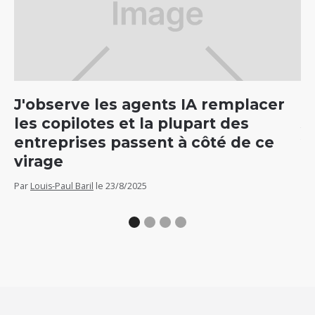
J'observe les agents IA remplacer
C
les copilotes et la plupart des
5
entreprises passent à côté de ce
v
virage
Par
Par
Louis-Paul Baril
le
23/8/2025