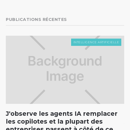
PUBLICATIONS RÉCENTES
INTELLIGENCE ARTIFICIELLE
J'observe les agents IA remplacer
C
les copilotes et la plupart des
5
entreprises passent à côté de ce
v